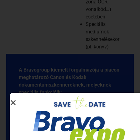
zóna OCR,
vonalkód…)
esetében
Speciális
médiumok
szkennelésekor
(pl. könyv)
A Bravogroup kiemelt forgalmazója a piacon
meghatározó Canon és Kodak
dokumentumszkennereknek, melyeknek
speciális funkcióik:
kiegészítő síkágy
dupla behúzás érzékelés
vonalkód alapú feldolgozás
zónából történő információ kinyerés és
tárolás