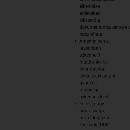
elkerülése
érdekében
célszerű a
dokumentumszkennerek
használata
Amennyiben a
lassabban
szkennelő
multifunkciós
nyomtatókat
kívánjuk kiváltani
gyors és
minőségi
szkennerekkel
Fejlett, nagy
pontosságú
utófeldolgozási
funkciók (OCR.