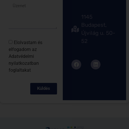
1145
Budapest,
Újvilág u. 50-
52
Elolvastam és
elfogadom az
Adatvédelmi
nyilatkozatban
foglaltakat
Küldés