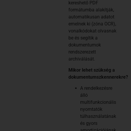
kereshető PDF
formátumba alakítják,
automatikusan adatot
emelnek ki (zóna OCR),
vonalkódokat olvasnak
be és segítik a
dokumentumok
rendszerezett
archiválását.
Mikor lehet szükség a
dokumentumszkennerekre?
A rendelkezésre
álló
multifunkcionális
nyomtatók
túlhasználatának
és gyors
amortizációjának