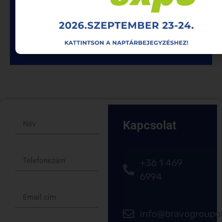
kereshető pdf létrehozás
archiválás és workflow
(dokumentumkezelő rendszerekbe
továbbítás)
Kapcsolat
+36 1 469
6994
info@bravogroupof