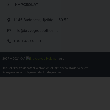
KAPCSOLAT
1145 Budapest, Újvilág u. 50-52.
info@bravogroupoffice.hu
+36 1 469 6200
2007 – 2021 © A
tagja
IBR Politika
Szolgáltatási kézikönyv
Rólunk
Kapcsolat
Adatvédelem
Környezetvédelmi tájékoztató
Hibabejelentés