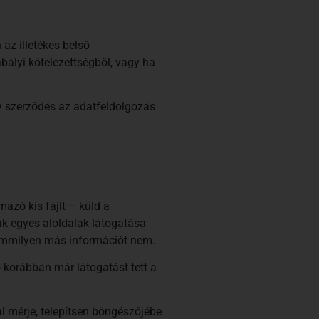
az illetékes belső
bályi kötelezettségből, vagy ha
ly szerződés az adatfeldolgozás
azó kis fájlt – küld a
ak egyes aloldalak látogatása
 semmilyen más információt nem.
ó korábban már látogatást tett a
l mérje, telepítsen böngészőjébe