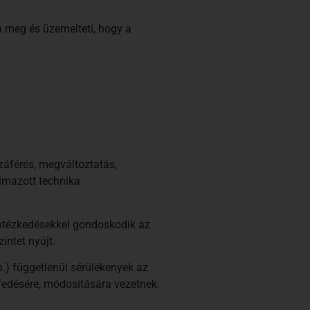
 meg és üzemelteti, hogy a
záférés, megváltoztatás,
lmazott technika
intézkedésekkel gondoskodik az
ntet nyújt.
tb.) függetlenül sérülékenyek az
lfedésére, módosítására vezetnek.