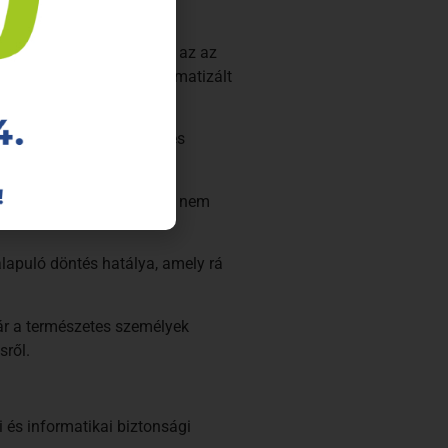
es körben használt, géppel
ül, hogy ezt akadályozná az az
erződésen alapul és automatizált
on a rá vonatkozó személyes
ok a továbbiakban e célból nem
 alapuló döntés hatálya, amely rá
ár a természetes személyek
sről.
 és informatikai biztonsági