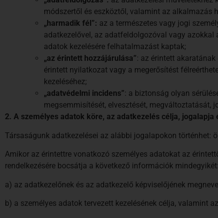
módszertől és eszköztől, valamint az alkalmazás he
„harmadik fél”
:
az a természetes vagy jogi személy
adatkezelővel, az adatfeldolgozóval vagy azokkal 
adatok kezelésére felhatalmazást kaptak;
„az érintett hozzájárulása”
: az érintett akaratána
érintett nyilatkozat vagy a megerősítést félreérthet
kezeléséhez;
„adatvédelmi incidens”
: a biztonság olyan sérülés
megsemmisítését, elvesztését, megváltoztatását, j
2.
A személyes adatok köre, az adatkezelés célja, jogalapja
Társaságunk adatkezelései az alábbi jogalapokon történhet: ö
Amikor az érintettre vonatkozó személyes adatokat az érintet
rendelkezésére bocsátja a következő információk mindegyikét
a) az adatkezelőnek és az adatkezelő képviselőjének megnevez
b) a személyes adatok tervezett kezelésének célja, valamint az