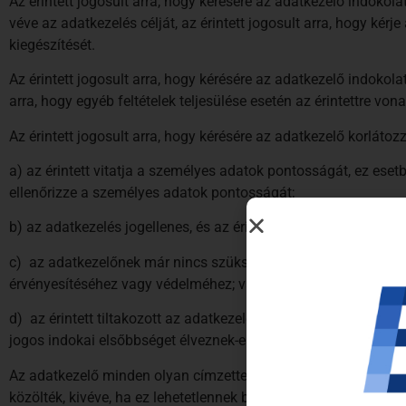
Az érintett jogosult arra, hogy kérésére az adatkezelő indoko
véve az adatkezelés célját, az érintett jogosult arra, hogy kér
kiegészítését.
Az érintett jogosult arra, hogy kérésére az adatkezelő indokol
arra, hogy egyéb feltételek teljesülése esetén az érintettre v
Az érintett jogosult arra, hogy kérésére az adatkezelő korlátoz
a) az érintett vitatja a személyes adatok pontosságát, ez eset
ellenőrizze a személyes adatok pontosságát;
b) az adatkezelés jogellenes, és az érintett ellenzi az adatok t
c) az adatkezelőnek már nincs szüksége a személyes adatokra ad
érvényesítéséhez vagy védelméhez; vagy
d) az érintett tiltakozott az adatkezelés ellen; ez esetben a 
jogos indokai elsőbbséget élveznek-e az érintett jogos indoka
Az adatkezelő minden olyan címzettet tájékoztat valamennyi hel
közölték, kivéve, ha ez lehetetlennek bizonyul, vagy aránytalanu