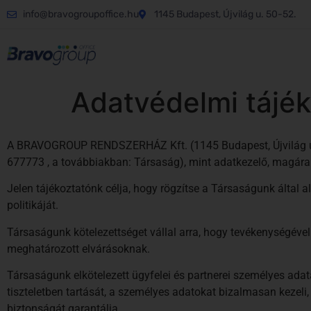
info@bravogroupoffice.hu
1145 Budapest, Újvilág u. 50-52.
Adatvédelmi tájék
A BRAVOGROUP RENDSZERHÁZ Kft. (1145 Budapest, Újvilág utca
677773 , a továbbiakban: Társaság), mint adatkezelő, magára n
Jelen tájékoztatónk célja, hogy rögzítse a Társaságunk által 
politikáját.
Társaságunk kötelezettséget vállal arra, hogy tevékenységéve
meghatározott elvárásoknak.
Társaságunk elkötelezett ügyfelei és partnerei személyes ada
tiszteletben tartását, a személyes adatokat bizalmasan kezeli,
biztonságát garantálja.