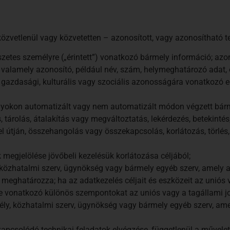
özvetlenül vagy közvetetten – azonosított, vagy azonosítható 
szetes személyre („érintett”) vonatkozó bármely információ; azo
 valamely azonosító, például név, szám, helymeghatározó adat, 
emi, gazdasági, kulturális vagy szociális azonosságára vonatkozó
nyokon automatizált vagy nem automatizált módon végzett bár
, tárolás, átalakítás vagy megváltoztatás, lekérdezés, betekintés
l útján, összehangolás vagy összekapcsolás, korlátozás, törlés,
k megjelölése jövőbeli kezelésük korlátozása céljából;
, közhatalmi szerv, ügynökség vagy bármely egyéb szerv, amely
 meghatározza; ha az adatkezelés céljait és eszközeit az uniós
re vonatkozó különös szempontokat az uniós vagy a tagállami j
mély, közhatalmi szerv, ügynökség vagy bármely egyéb szerv, am
apcsolódó technikai feladatok elvégzése, függetlenül a művele