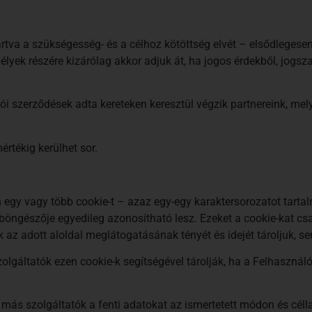
rtva a szükségesség- és a célhoz kötöttség elvét – elsődlegesen 
ek részére kizárólag akkor adjuk át, ha jogos érdekből, jogsza
ói szerződések adta kereteken keresztül végzik partnereink, me
értékig kerülhet sor.
gy vagy több cookie-t – azaz egy-egy karaktersorozatot tartalm
böngészője egyedileg azonosítható lesz. Ezeket a cookie-kat cs
k az adott aloldal meglátogatásának tényét és idejét tároljuk,
zolgáltatók ezen cookie-k segítségével tárolják, ha a Felhasznál
s szolgáltatók a fenti adatokat az ismertetett módon és célla