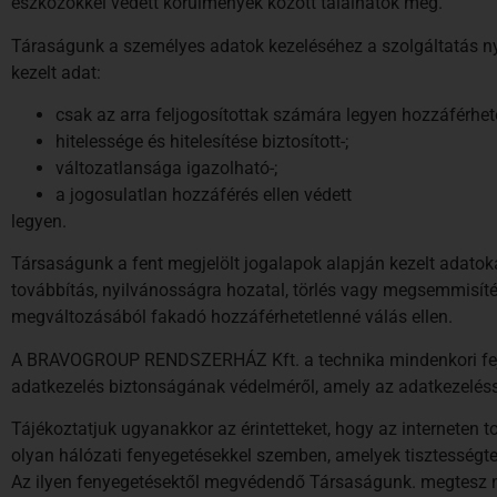
eszközökkel védett körülmények között találhatók meg.
Táraságunk a személyes adatok kezeléséhez a szolgáltatás ny
kezelt adat:
csak az arra feljogosítottak számára legyen hozzáférhet
hitelessége és hitelesítése biztosított-;
változatlansága igazolható-;
a jogosulatlan hozzáférés ellen védett
legyen.
Társaságunk a fent megjelölt jogalapok alapján kezelt adatok
továbbítás, nyilvánosságra hozatal, törlés vagy megsemmisíté
megváltozásából fakadó hozzáférhetetlenné válás ellen.
A BRAVOGROUP RENDSZERHÁZ Kft. a technika mindenkori fejlett
adatkezelés biztonságának védelméről, amely az adatkezeléss
Tájékoztatjuk ugyanakkor az érintetteket, hogy az interneten tov
olyan hálózati fenyegetésekkel szemben, amelyek tisztességte
Az ilyen fenyegetésektől megvédendő Társaságunk. megtesz m