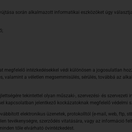
újtása során alkalmazott informatikai eszközöket úgy választja
ő;
at megfelelő intézkedésekkel védi különösen a jogosulatlan hoz
s, valamint a véletlen megsemmisülés, sérülés, továbbá az alka
ségére tekintettel olyan műszaki-, szervezési- és szervezeti 
el kapcsolatban jelentkező kockázatoknak megfelelő védelmi szi
ábbított elektronikus üzenetek, protokolltól (e-mail, web, ftp, s
len tevékenységre, szerződés vitatására, vagy az információ fe
inden tőle elvárható óvintézkedést.