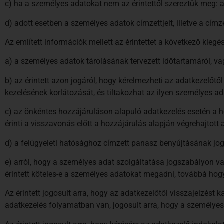
c) ha a személyes adatokat nem az érintettől szereztük meg: a
d) adott esetben a személyes adatok címzettjeit, illetve a címze
Az említett információk mellett az érintettet a következő kiegés
a) a személyes adatok tárolásának tervezett időtartamáról, 
b) az érintett azon jogáról, hogy kérelmezheti az adatkezelőtő
kezelésének korlátozását, és tiltakozhat az ilyen személyes ad
c) az önkéntes hozzájáruláson alapuló adatkezelés esetén a 
érinti a visszavonás előtt a hozzájárulás alapján végrehajtott
d) a felügyeleti hatósághoz címzett panasz benyújtásának jog
e) arról, hogy a személyes adat szolgáltatása jogszabályon va
érintett köteles-e a személyes adatokat megadni, továbbá hog
Az érintett jogosult arra, hogy az adatkezelőtől visszajelzés
adatkezelés folyamatban van, jogosult arra, hogy a személye