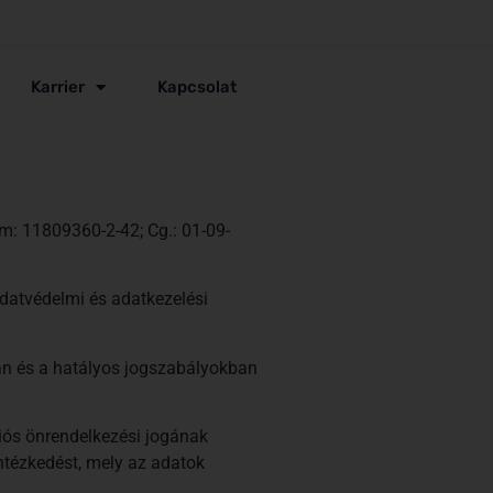
Karrier
Kapcsolat
: 11809360-2-42; Cg.: 01-09-
adatvédelmi és adatkezelési
ban és a hatályos jogszabályokban
ciós önrendelkezési jogának
intézkedést, mely az adatok