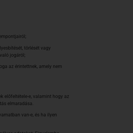
empontjairól;
yesbítését, törlését vagy
való jogáról;
oga az érintettnek, amely nem
 előfeltétele-e, valamint hogy az
atás elmaradása.
lyamatban van-e, és ha ilyen