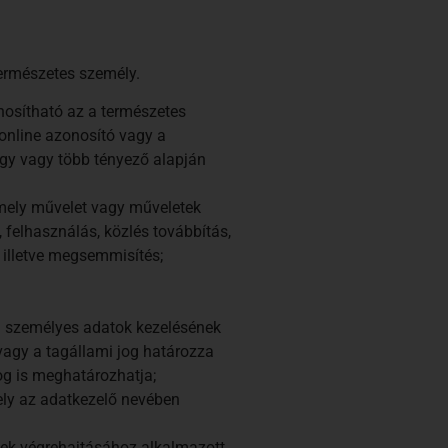
természetes személy.
nosítható az a természetes
online azonosító vagy a
 egy vagy több tényező alapján
mely művelet vagy műveletek
, felhasználás, közlés továbbítás,
 illetve megsemmisítés;
 a személyes adatok kezelésének
 vagy a tagállami jog határozza
og is meghatározhatja;
ely az adatkezelő nevében
tek végrehajtásához alkalmazott