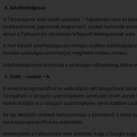
4.
Adatfeldolgozás
A Társaságunk által kezelt adatokat – figyelembe véve és beta
munkatársaink jogosultak megismerni, azokat harmadik személy
ehhez a Felhasználó előzetesen kifejezett beleegyezését adta.
A fent körülírt adatfeldolgozást minden esetben Adatfeldolgoz
minden szükséges körülményét megfelelő módon rendezi.
Adatfeldolgozásra kizárólag a szükséges időtartamig, illetve m
5.
Sütik – cookie – k
A www.bravogroupoffice.hu weboldalon tett látogatások során e
Szolgáltató a látogató számítógépére, amely(ek) révén annak 
esetén küldjük el a látogató számítógépére, tehát ezekben csa
Az így elküldött cookie-k felhasználása a következő: a külső s
www.bravogroupoffice.hu webhelyén.
Amennyiben a Felhasználó nem szeretné, hogy a Google vagy má