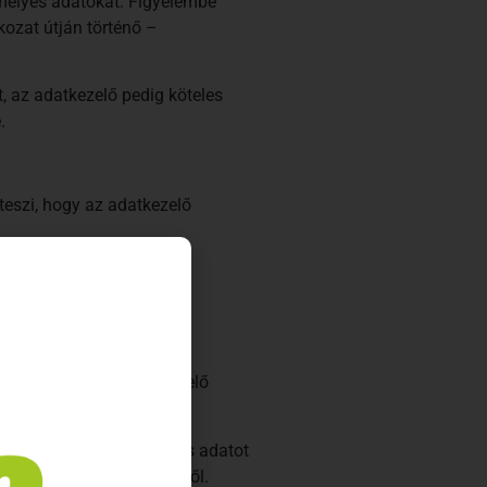
emélyes adatokat. Figyelembe
kozat útján történő –
t, az adatkezelő pedig köteles
.
 teszi, hogy az adatkezelő
előterjesztéséhez,
em kerül, hogy az adatkezelő
letve amellyel a személyes adatot
 tájékoztatja e címzettekről.