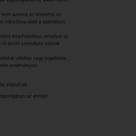
nem azonos az érintettel, az
n irányítása alatt a személyes
telmű kinyilvánítása, amellyel az
az őt érintő személyes adatok
adatok véletlen vagy jogellenes
érést eredményezi.
ég alapulnak.
őpontjában az érintett