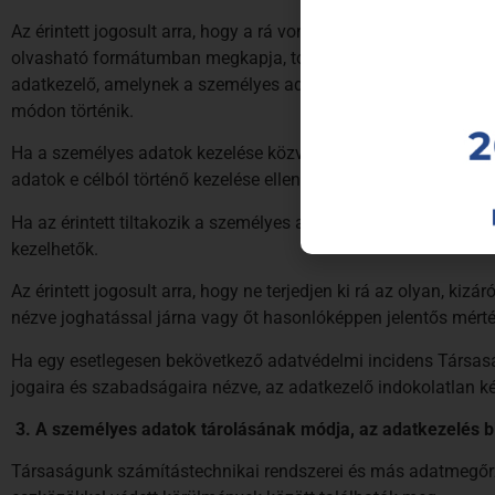
Az érintett jogosult arra, hogy a rá vonatkozó, általa egy ada
olvasható formátumban megkapja, továbbá jogosult arra, hogy
adatkezelő, amelynek a személyes adatokat a rendelkezésére 
módon történik.
Ha a személyes adatok kezelése közvetlen üzletszerzés érdekéb
adatok e célból történő kezelése ellen, ideértve a profilalkotá
Ha az érintett tiltakozik a személyes adatok közvetlen üzlets
kezelhetők.
Az érintett jogosult arra, hogy ne terjedjen ki rá az olyan, kiz
nézve joghatással járna vagy őt hasonlóképpen jelentős mérté
Ha egy esetlegesen bekövetkező adatvédelmi incidens Társasá
jogaira és szabadságaira nézve, az adatkezelő indokolatlan kés
3.
A személyes adatok tárolásának módja, az adatkezelés b
Társaságunk számítástechnikai rendszerei és más adatmegőrzési