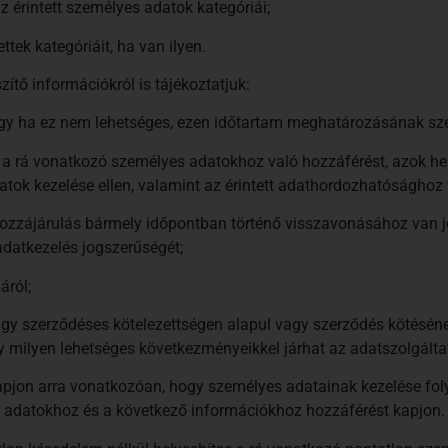
z érintett személyes adatok kategóriái;
ttek kategóriáit, ha van ilyen.
zítő információkról is tájékoztatjuk:
vagy ha ez nem lehetséges, ezen időtartam meghatározásának sz
l a rá vonatkozó személyes adatokhoz való hozzáférést, azok hel
atok kezelése ellen, valamint az érintett adathordozhatósághoz 
hozzájárulás bármely időpontban történő visszavonásához van j
 adatkezelés jogszerűségét;
áról;
gy szerződéses kötelezettségen alapul vagy szerződés kötésének
y milyen lehetséges következményeikkel járhat az adatszolgált
t kapjon arra vonatkozóan, hogy személyes adatainak kezelése fo
s adatokhoz és a következő információkhoz hozzáférést kapjon.