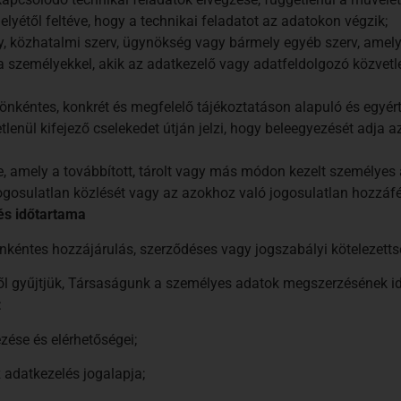
lyétől feltéve, hogy a technikai feladatot az adatokon végzik;
, közhatalmi szerv, ügynökség vagy bármely egyéb szerv, amely 
a személyekkel, akik az adatkezelő vagy adatfeldolgozó közvetle
k önkéntes, konkrét és megfelelő tájékoztatáson alapuló és egyér
etlenül kifejező cselekedet útján jelzi, hogy beleegyezését adja 
e, amely a továbbított, tárolt vagy más módon kezelt személyes 
ogosulatlan közlését vagy az azokhoz való jogosulatlan hozzáf
 és időtartama
nkéntes hozzájárulás, szerződéses vagy jogszabályi kötelezetts
től gyűjtjük, Társaságunk a személyes adatok megszerzésének id
:
ése és elérhetőségei;
 adatkezelés jogalapja;