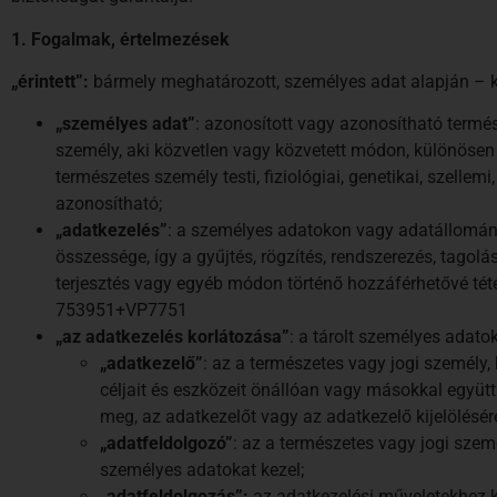
1.
Fogalmak, értelmezések
„érintett”:
bármely meghatározott, személyes adat alapján – k
„személyes adat”
: azonosított vagy azonosítható termé
személy, aki közvetlen vagy közvetett módon, különösen
természetes személy testi, fiziológiai, genetikai, szell
azonosítható;
„adatkezelés”
: a személyes adatokon vagy adatállomá
összessége, így a gyűjtés, rögzítés, rendszerezés, tagolás
terjesztés vagy egyéb módon történő hozzáférhetővé téte
753951+VP7751
„az adatkezelés korlátozása”
: a tárolt személyes adato
„adatkezelő”
: az a természetes vagy jogi személy
céljait és eszközeit önállóan vagy másokkal együtt
meg, az adatkezelőt vagy az adatkezelő kijelölésé
„adatfeldolgozó”
: az a természetes vagy jogi sze
személyes adatokat kezel;
„adatfeldolgozás”:
az adatkezelési műveletekhez k