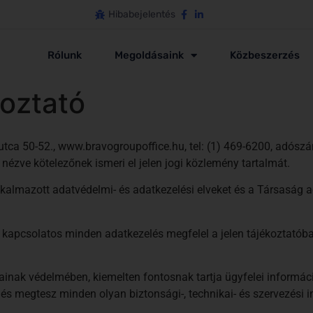
Hibabejelentés
Rólunk
Megoldásaink
Közbeszerzés
oztató
 50-52., www.bravogroupoffice.hu, tel: (1) 469-6200, adószám
ézve kötelezőnek ismeri el jelen jogi közlemény tartalmát.
alkalmazott adatvédelmi- és adatkezelési elveket és a Társaság 
l kapcsolatos minden adatkezelés megfelel a jelen tájékoztató
tainak védelmében, kiemelten fontosnak tartja ügyfelei informá
 és megtesz minden olyan biztonsági-, technikai- és szervezési 