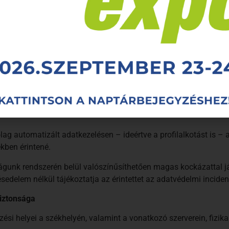
tkezelő rendelkezésére bocsátott személyes adatokat tagolt, szél
 ezeket az adatokat egy másik adatkezelőnek továbbítsa anélk
bocsátotta, ha az adatkezelés önkéntes hozzájáruláson vagy sz
en történik, az érintett jogosult arra, hogy bármikor tiltakozz
st is, amennyiben az a közvetlen üzletszerzéshez kapcsolódik.
zerzés érdekében történő kezelése ellen, akkor a személyes adat
árólag automatizált adatkezelésen – ideértve a profilalkotást is –
kben érintené.
gunk rendszerén belül valószínűsíthetően magas kockázattal j
edelem nélkül tájékoztatja az érintettet az adatvédelmi inciden
iztonsága
 helyei a székhelyén, valamint a vonatkozó szerverein, fizikai