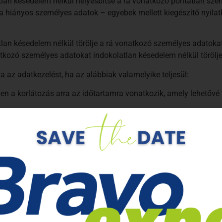
latlan késedelem nélkül helyesbítse a rá vonatkozó pontatlan sz
je a hiányos személyes adatok – egyebek mellett kiegészítő nyilat
atlan késedelem nélkül törölje a rá vonatkozó személyes adatoka
onatkozó személyes adatokat indokolatlan késedelem nélkül törölje
za az adatkezelést, ha az alábbiak valamelyike teljesül:
ben a korlátozás arra az időtartamra vonatkozik, amely lehetővé
örlését, és ehelyett kéri azok felhasználásának korlátozását;
atkezelés céljából, de az érintett igényli azokat jogi igények 
korlátozás arra az időtartamra vonatkozik, amíg megállapításra n
ival szemben.
yesbítésről, törlésről vagy adatkezelés-korlátozásról, akivel, il
l nagy erőfeszítést igényel. Az érintettet kérésére az adatkezelő